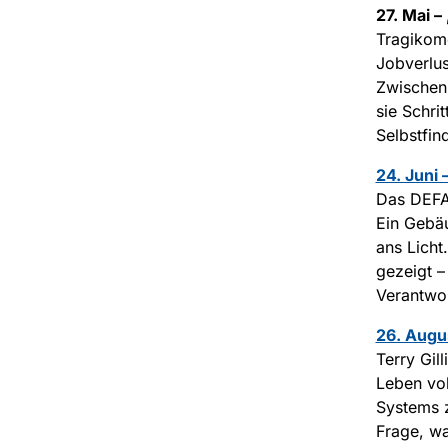
27. Mai 
Tragikomö
Jobverlus
Zwischen 
sie Schri
Selbstfin
24. Juni
Das DEFA-
Ein Gebäu
ans Licht
gezeigt –
Verantwo
26. Augu
Terry Gill
Leben vol
Systems z
Frage, wa