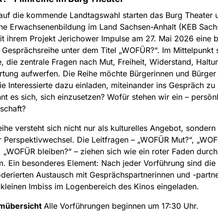
 auf die kommende Landtagswahl starten das Burg Theater 
che Erwachsenenbildung im Land Sachsen-Anhalt (KEB Sach
it ihrem Projekt Jerichower Impulse am 27. Mai 2026 eine 
 Gesprächsreihe unter dem Titel „WOFÜR?“. Im Mittelpunkt 
e, die zentrale Fragen nach Mut, Freiheit, Widerstand, Halt
tung aufwerfen. Die Reihe möchte Bürgerinnen und Bürger 
e Interessierte dazu einladen, miteinander ins Gespräch z
nt es sich, sich einzusetzen? Wofür stehen wir ein – persön
lschaft?
eihe versteht sich nicht nur als kulturelles Angebot, sondern 
ür Perspektivwechsel. Die Leitfragen – „WOFÜR Mut?“, „WO
“, „WOFÜR bleiben?“ – ziehen sich wie ein roter Faden durch
 Ein besonderes Element: Nach jeder Vorführung sind die
erierten Austausch mit Gesprächspartnerinnen und -partn
kleinen Imbiss im Logenbereich des Kinos eingeladen.
mübersicht
Alle Vorführungen beginnen um 17:30 Uhr.