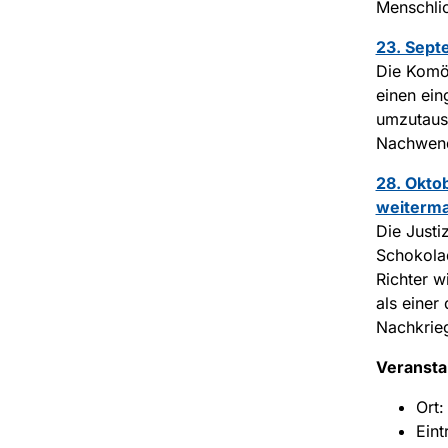
Menschlic
23. Sept
Die Komöd
einen ei
umzutausc
Nachwende
28. Okto
weiterm
Die Justi
Schokola
Richter w
als einer
Nachkrie
Veransta
Ort:
Eint