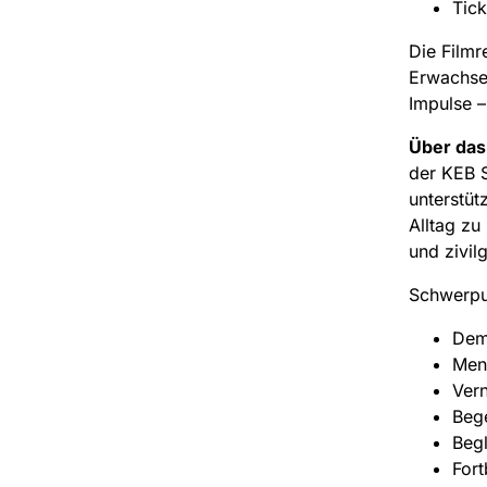
Tick
Die Filmr
Erwachse
Impulse –
Über das
der KEB S
unterstüt
Alltag zu
und zivil
Schwerpun
Demo
Mens
Vern
Beg
Begl
Fort