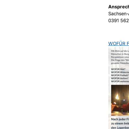
Ansprech
Sachsen-
0391 56
WOFÜR Fl