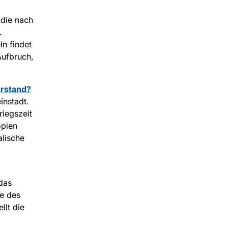
 die nach
.
n findet
Aufbruch,
erstand?
instadt.
riegszeit
opien
alische
 das
ge des
llt die