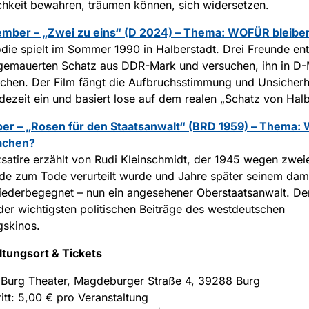
hkeit bewahren, träumen können, sich widersetzen.
ember – „Zwei zu eins“ (D 2024) – Thema: WOFÜR bleibe
ie spielt im Sommer 1990 in Halberstadt. Drei Freunde en
ngemauerten Schatz aus DDR-Mark und versuchen, ihn in D
hen. Der Film fängt die Aufbruchsstimmung und Unsicherh
zeit ein und basiert lose auf dem realen „Schatz von Halb
ber – „Rosen für den Staatsanwalt“ (BRD 1959) – Thema
achen?
zsatire erzählt von Rudi Kleinschmidt, der 1945 wegen zwe
de zum Tode verurteilt wurde und Jahre später seinem dam
iederbegegnet – nun ein angesehener Oberstaatsanwalt. Der 
 der wichtigsten politischen Beiträge des westdeutschen
gskinos.
ltungsort & Tickets
 Burg Theater, Magdeburger Straße 4, 39288 Burg
ritt: 5,00 € pro Veranstaltung