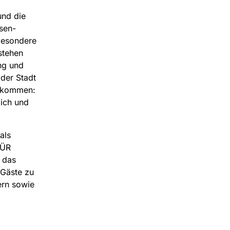
und die
sen-
besondere
stehen
ung und
der Stadt
u kommen:
lich und
als
FÜR
 das
 Gäste zu
ern sowie