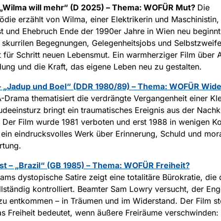
– „Wilma will mehr“ (D 2025) – Thema: WOFÜR Mut?
Die
die erzählt von Wilma, einer Elektrikerin und Maschinistin,
t und Ehebruch Ende der 1990er Jahre in Wien neu beginnt
skurrilen Begegnungen, Gelegenheitsjobs und Selbstzweifel
tt für Schritt neuen Lebensmut. Ein warmherziger Film über 
dung und die Kraft, das eigene Leben neu zu gestalten.
 – „Jadup und Boel“ (DDR 1980/89) – Thema: WOFÜR Wid
Drama thematisiert die verdrängte Vergangenheit einer Kle
deeinsturz bringt ein traumatisches Ereignis aus der Nachk
. Der Film wurde 1981 verboten und erst 1988 in wenigen K
 ein eindrucksvolles Werk über Erinnerung, Schuld und mor
rtung.
st – „Brazil“ (GB 1985) – Thema: WOFÜR Freiheit?
iams dystopische Satire zeigt eine totalitäre Bürokratie, die
lständig kontrolliert. Beamter Sam Lowry versucht, der En
u entkommen – in Träumen und im Widerstand. Der Film ste
s Freiheit bedeutet, wenn äußere Freiräume verschwinden: