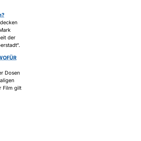
n?
tdecken
-Mark
eit der
erstadt“.
: WOFÜR
ier Dosen
aligen
Film gilt