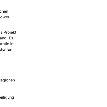
schen
hower
s Projekt
and. Es
ratie im
chaffen
Regionen
eiligung