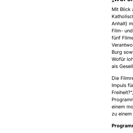
Mit Blick
Katholis
Anhalt) m
Film- und
fünf Film
Verantwor
Burg sowi
Wofür loh
als Gesel
Die Filmr
Impuls f
Freiheit?
Programm.
einem mod
zu einem 
Program