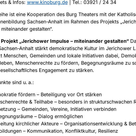
ets & Infos:
www.kinoburg.de
| Tel.: 03921 / 24 34
eihe ist eine Kooperation des Burg Theaters mit der Katholi
nenbildung Sachsen-Anhalt im Rahmen des Projekts „Jeric
 miteinander gestalten“.
 Projekt „Jerichower Impulse – miteinander gestalten“
Da
achsen-Anhalt stärkt demokratische Kultur im Jerichower L
zt Menschen, Gemeinden und lokale Initiativen dabei, Demok
 leben, Menschenrechte zu fördern, Begegnungsräume zu s
gesellschaftliches Engagement zu stärken.
kte sind u. a.:
kratie fördern – Beteiligung vor Ort stärken
chenrechte & Teilhabe – besonders in strukturschwachen 
etzung – Gemeinden, Vereine, Initiativen verbinden
egnungsräume – Dialog ermöglichen
eitung kirchlicher Akteure – Organisationsentwicklung & Bet
bildungen – Kommunikation, Konfliktkultur, Resilienz