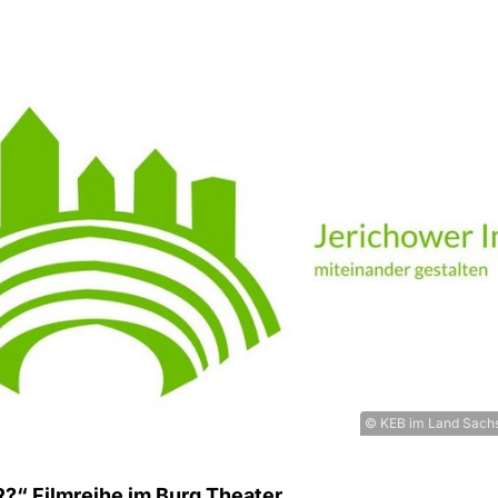
© KEB im Land Sachs
“ Filmreihe im Burg Theater