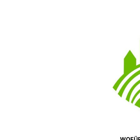
„WOFÜR?