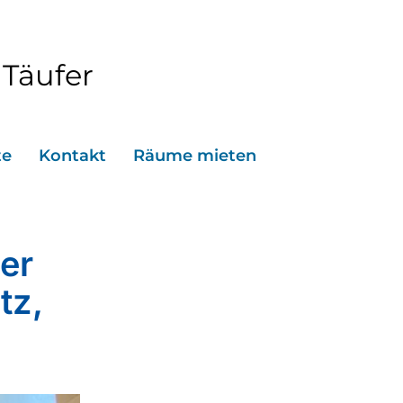
 Täufer
te
Kontakt
Räume mieten
er
tz,