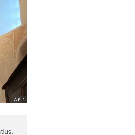
© R. P.
tius,