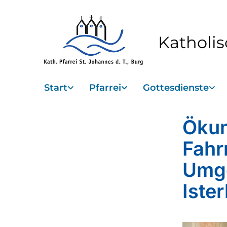
Katholis
Start
Pfarrei
Gottesdienste
Ökum
Fahr
Umge
Ister