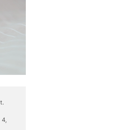
t.
 4,