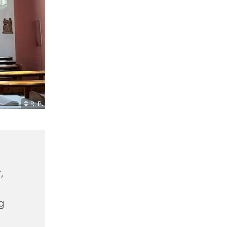
© R. P.
,
g