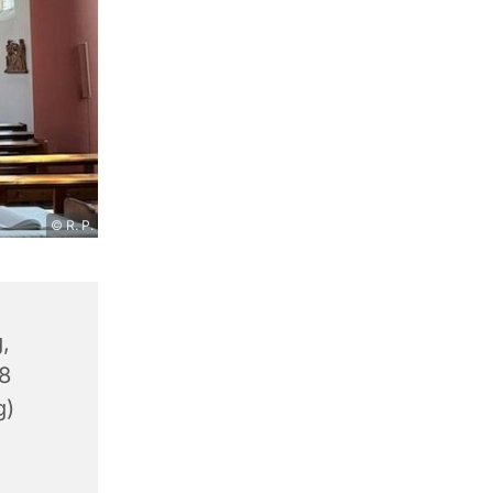
© R. P.
,
8
g)