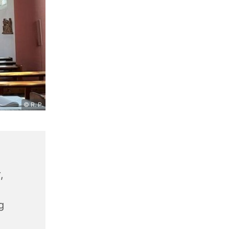
© R. P.
,
g